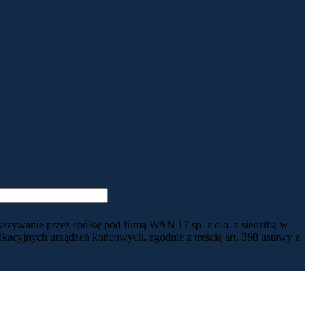
kazywanie przez spółkę pod firmą WAN 17 sp. z o.o. z siedzibą w
acyjnych urządzeń końcowych, zgodnie z treścią art. 398 ustawy z