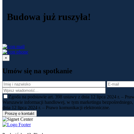
Budowa już ruszyła!
×
Umów się
na spotkanie
Zgoda na podstawie art. 398 ustawy z dnia 12 lipca 2024 r. – Pr
Warszawie informacji handlowej, w tym marketingu bezpośredniego,
dnia 12 lipca 2024 r. – Prawo komunikacji elektroniczne.