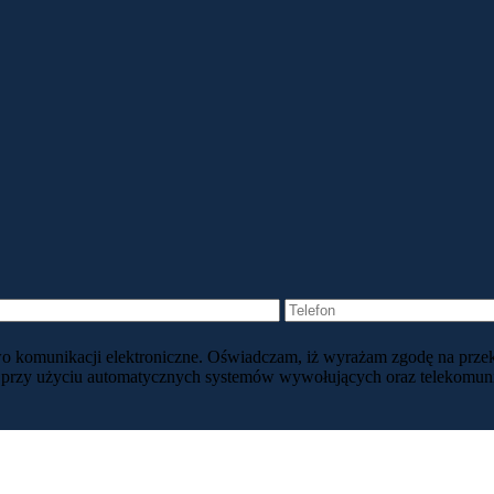
awo komunikacji elektroniczne. Oświadczam, iż wyrażam zgodę na prze
 przy użyciu automatycznych systemów wywołujących oraz telekomunik