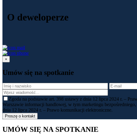
O deweloperze
×
Umów się
na spotkanie
Zgoda na podstawie art. 398 ustawy z dnia 12 lipca 2024 r. – Pr
Warszawie informacji handlowej, w tym marketingu bezpośredniego,
dnia 12 lipca 2024 r. – Prawo komunikacji elektroniczne.
UMÓW SIĘ
NA SPOTKANIE