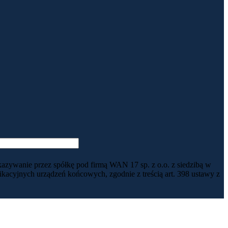
kazywanie przez spółkę pod firmą WAN 17 sp. z o.o. z siedzibą w
acyjnych urządzeń końcowych, zgodnie z treścią art. 398 ustawy z