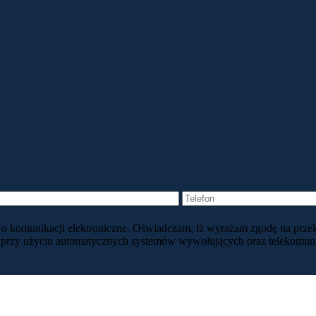
awo komunikacji elektroniczne. Oświadczam, iż wyrażam zgodę na prze
 przy użyciu automatycznych systemów wywołujących oraz telekomunik